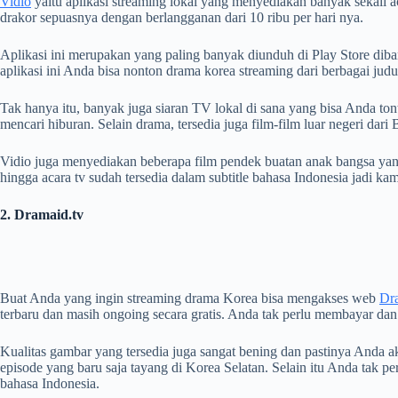
Vidio
yaitu aplikasi streaming lokal yang menyediakan banyak sekali ac
drakor sepuasnya dengan berlangganan dari 10 ribu per hari nya.
Aplikasi ini merupakan yang paling banyak diunduh di Play Store diba
aplikasi ini Anda bisa nonton drama korea streaming dari berbagai judu
Tak hanya itu, banyak juga siaran TV lokal di sana yang bisa Anda ton
mencari hiburan. Selain drama, tersedia juga film-film luar negeri da
Vidio juga menyediakan beberapa film pendek buatan anak bangsa yan
hingga acara tv sudah tersedia dalam subtitle bahasa Indonesia jadi 
2. Dramaid.tv
Buat Anda yang ingin streaming drama Korea bisa mengakses web
Dra
terbaru dan masih ongoing secara gratis. Anda tak perlu membayar dan 
Kualitas gambar yang tersedia juga sangat bening dan pastinya Anda a
episode yang baru saja tayang di Korea Selatan. Selain itu Anda tak per
bahasa Indonesia.