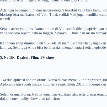
sekali drama dari negara Jepang, Thailand dan juga China.
Áda juga beberapa film dari negara-negara tersebut yang bisa kamu ton
bioskop bisa melihatnya di Viki. Tidak sedikit Viki juga memiliki acar
tersedia.
Semua acara yang bisa kamu tonton di Viki sudah dilengkapi dengan sub
yang tersedia seperti bahasa Inggris, Spanyol, China dan masih banyak 
Keunikan yang dimiliki oleh Viki adalah memiliki fitur chat yang ak
lainnya. Sehingga Anda bisa berinteraksi mengomentari setiap episode 
5. Netflix- Drakor, Film, TV show
Jika dua aplikasi nonton drama Korea di atas memiliki fitur gratisan, ti
Aplikasi yang sudah masuk Indonesia sejak tahun 2016 ini merupakan a
Selain drama Korea, Netflix juga menyediakan film serta drama serial d
dokumenter, reality show atau talk show.