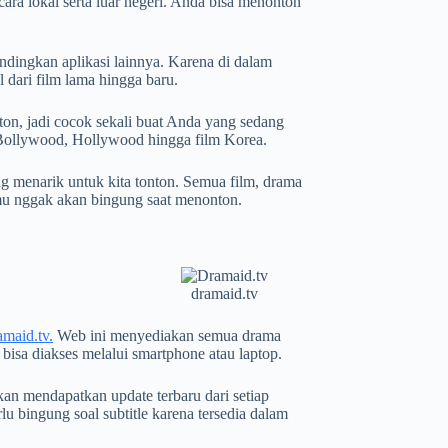
ara lokal serta luar negeri. Anda bisa menonton
ndingkan aplikasi lainnya. Karena di dalam
l dari film lama hingga baru.
ton, jadi cocok sekali buat Anda yang sedang
ri Bollywood, Hollywood hingga film Korea.
g menarik untuk kita tonton. Semua film, drama
kamu nggak akan bingung saat menonton.
dramaid.tv
maid.tv.
Web ini menyediakan semua drama
bisa diakses melalui smartphone atau laptop.
kan mendapatkan update terbaru dari setiap
lu bingung soal subtitle karena tersedia dalam