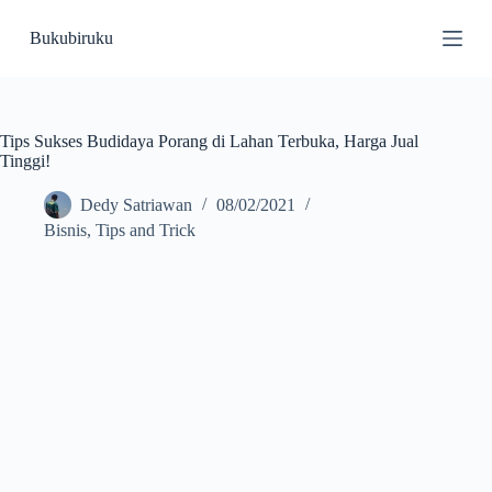
S
Bukubiruku
k
i
p
t
o
c
Tips Sukses Budidaya Porang di Lahan Terbuka, Harga Jual
o
Tinggi!
n
t
Dedy Satriawan
08/02/2021
e
Bisnis
,
Tips and Trick
n
t