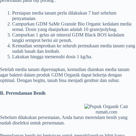
persemaian pada biji porang :
Persiapan media tanam perlu dilakukan 7 hari sebelum
penyamaian.
Campurkan GDM SaMe Granule Bio Organic kedalam media
semai. Dosis yang dianjurkan adalah 10 gram/polybag.
Campurkan 1 gelas air mineral GDM Black BOS kedalam
tangki semprot berisi air penuh.
Kemudian semprotkan ke seluruh permukaan media tanam yang
sudah basah dan lembab.
Lakukan hingga memenuhi dosis 1 kg/ha.
Setelah media tanam dipersiapkan, kemudian diamkan media tanam
agar bakteri dalam produk GDM Organik dapat bekerja dengan
optimal. Dengan begitu, tanah bisa menjadi gembur dan subur.
B. Perendaman Benih
rumah.com
Sebelum dilakukan persemaian, Anda harus merendam benih yang
sudah diseleksi untuk persemaian.
Perendaman benih ini bertujuan untuk menghilangkan bibit hama