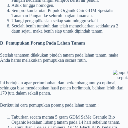
Pangan kedalam tangki semprot berisi air penuh.
Aduk hingga homogen.
Semprotkan larutan Pupuk Organik Cair GDM Spesialis
Tanaman Pangan ke seluruh bagian tanaman.
Ulangi pengaplikasian setiap satu minggu sekali.
Setelah benih tumbuh dan telah mengeluarkan setidaknya 2
daun sejati, maka benih siap untuk dipindah tanam.
D. Pemupukan Porang Pada Lahan Tanam
Setelah tanaman dilakukan pindah tanam pada lahan tanam, maka
Anda harus melakukan pemupukan secara rutin.
seput
Ini bertujuan agar pertumbuhan dan perkembangannnya optimal,
sehingga bisa mendapatkan hasil panen berlimpah, bahkan lebih dari
170 juta dalam sekali panen.
Berikut ini cara pemupukan porang pada lahan tanam :
Taburkan secara merata 5 gram GDM SaMe Granule Bio
Organic kedalam lubang tanam pada 14 hari sebelum tanam.
Campurkan 1 gelas air mineral GDM Black BOS kedalam