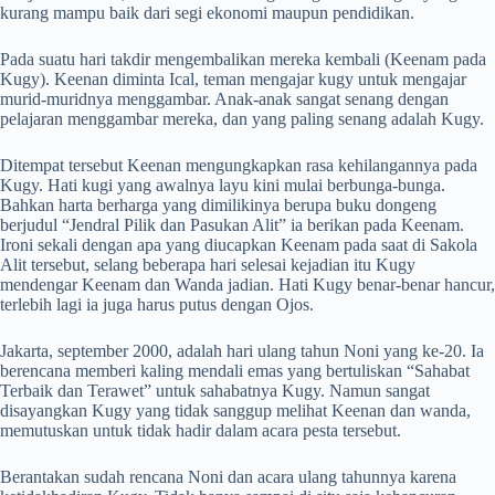
kurang mampu baik dari segi ekonomi maupun pendidikan.
Pada suatu hari takdir mengembalikan mereka kembali (Keenam pada
Kugy). Keenan diminta Ical, teman mengajar kugy untuk mengajar
murid-muridnya menggambar. Anak-anak sangat senang dengan
pelajaran menggambar mereka, dan yang paling senang adalah Kugy.
Ditempat tersebut Keenan mengungkapkan rasa kehilangannya pada
Kugy. Hati kugi yang awalnya layu kini mulai berbunga-bunga.
Bahkan harta berharga yang dimilikinya berupa buku dongeng
berjudul “Jendral Pilik dan Pasukan Alit” ia berikan pada Keenam.
Ironi sekali dengan apa yang diucapkan Keenam pada saat di Sakola
Alit tersebut, selang beberapa hari selesai kejadian itu Kugy
mendengar Keenam dan Wanda jadian. Hati Kugy benar-benar hancur,
terlebih lagi ia juga harus putus dengan Ojos.
Jakarta, september 2000, adalah hari ulang tahun Noni yang ke-20. Ia
berencana memberi kaling mendali emas yang bertuliskan “Sahabat
Terbaik dan Terawet” untuk sahabatnya Kugy. Namun sangat
disayangkan Kugy yang tidak sanggup melihat Keenan dan wanda,
memutuskan untuk tidak hadir dalam acara pesta tersebut.
Berantakan sudah rencana Noni dan acara ulang tahunnya karena