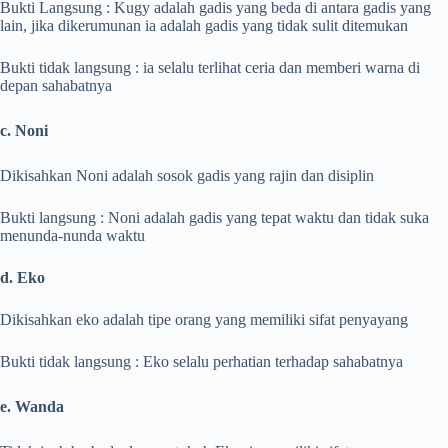
Bukti Langsung : Kugy adalah gadis yang beda di antara gadis yang
lain, jika dikerumunan ia adalah gadis yang tidak sulit ditemukan
Bukti tidak langsung : ia selalu terlihat ceria dan memberi warna di
depan sahabatnya
c. Noni
Dikisahkan Noni adalah sosok gadis yang rajin dan disiplin
Bukti langsung : Noni adalah gadis yang tepat waktu dan tidak suka
menunda-nunda waktu
d. Eko
Dikisahkan eko adalah tipe orang yang memiliki sifat penyayang
Bukti tidak langsung : Eko selalu perhatian terhadap sahabatnya
e. Wanda