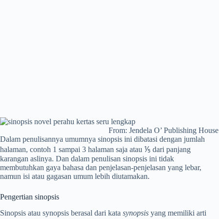
From: Jendela O’ Publishing Hous
Dalam penulisannya umumnya sinopsis ini dibatasi dengan jumlah
halaman, contoh 1 sampai 3 halaman saja atau ⅕ dari panjang
karangan aslinya. Dan dalam penulisan sinopsis ini tidak
membutuhkan gaya bahasa dan penjelasan-penjelasan yang lebar,
namun isi atau gagasan umum lebih diutamakan.
Pengertian sinopsis
Sinopsis atau synopsis berasal dari kata
synopsis
yang memiliki arti