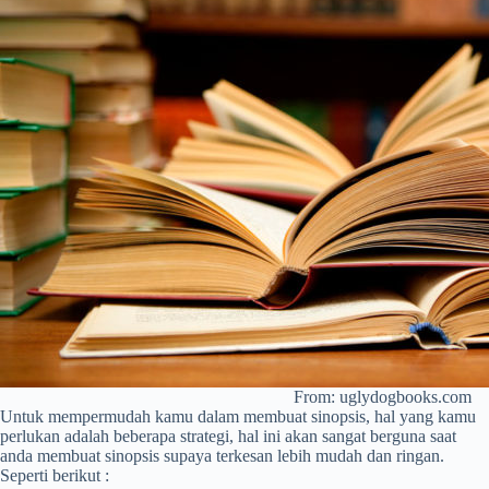
From: uglydogbooks.com
Untuk mempermudah kamu dalam membuat sinopsis, hal yang kamu
perlukan adalah beberapa strategi, hal ini akan sangat berguna saat
anda membuat sinopsis supaya terkesan lebih mudah dan ringan.
Seperti berikut :