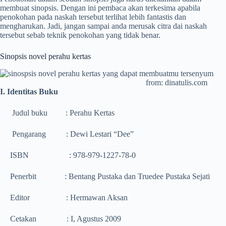
membuat sinopsis. Dengan ini pembaca akan terkesima apabila
penokohan pada naskah tersebut terlihat lebih fantastis dan
mengharukan. Jadi, jangan sampai anda merusak citra dai naskah
tersebut sebab teknik penokohan yang tidak benar.
Sinopsis novel perahu kertas
from: dinatulis.com
I. Identitas Buku
Judul buku : Perahu Kertas
Pengarang : Dewi Lestari “Dee”
ISBN : 978-979-1227-78-0
Penerbit : Bentang Pustaka dan Truedee Pustaka Sejati
Editor : Hermawan Aksan
Cetakan : I, Agustus 2009