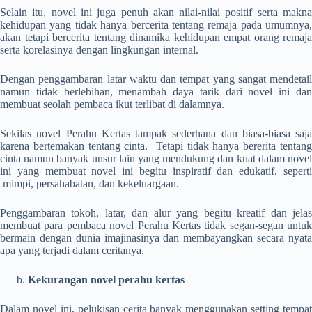
Selain itu, novel ini juga penuh akan nilai-nilai positif serta makna
kehidupan yang tidak hanya bercerita tentang remaja pada umumnya,
akan tetapi bercerita tentang dinamika kehidupan empat orang remaja
serta korelasinya dengan lingkungan internal.
Dengan penggambaran latar waktu dan tempat yang sangat mendetail
namun tidak berlebihan, menambah daya tarik dari novel ini dan
membuat seolah pembaca ikut terlibat di dalamnya.
Sekilas novel Perahu Kertas tampak sederhana dan biasa-biasa saja
karena bertemakan tentang cinta. Tetapi tidak hanya bererita tentang
cinta namun banyak unsur lain yang mendukung dan kuat dalam novel
ini yang membuat novel ini begitu inspiratif dan edukatif, seperti
mimpi, persahabatan, dan kekeluargaan.
Penggambaran tokoh, latar, dan alur yang begitu kreatif dan jelas
membuat para pembaca novel Perahu Kertas tidak segan-segan untuk
bermain dengan dunia imajinasinya dan membayangkan secara nyata
apa yang terjadi dalam ceritanya.
Kekurangan novel perahu kertas
Dalam novel ini, pelukisan cerita banyak menggunakan setting tempat