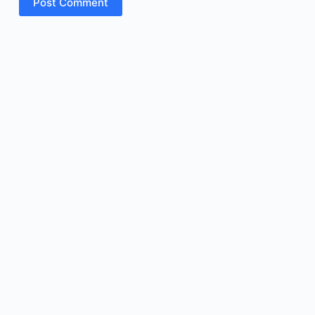
Post Comment