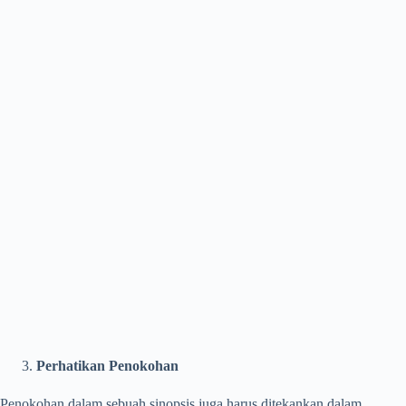
Perhatikan Penokohan
Penokohan dalam sebuah sinopsis juga harus ditekankan dalam