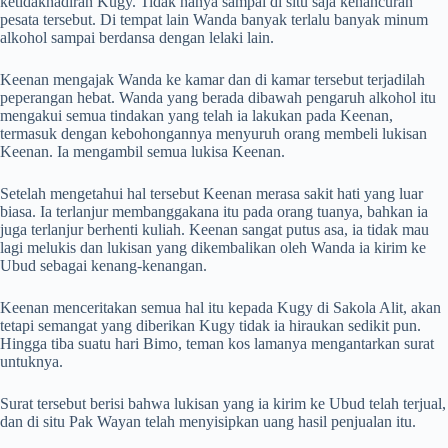
ketidakhadiran Kugy. Tidak hanya sampai di situ saja kehancuran
pesata tersebut. Di tempat lain Wanda banyak terlalu banyak minum
alkohol sampai berdansa dengan lelaki lain.
Keenan mengajak Wanda ke kamar dan di kamar tersebut terjadilah
peperangan hebat. Wanda yang berada dibawah pengaruh alkohol itu
mengakui semua tindakan yang telah ia lakukan pada Keenan,
termasuk dengan kebohongannya menyuruh orang membeli lukisan
Keenan. Ia mengambil semua lukisa Keenan.
Setelah mengetahui hal tersebut Keenan merasa sakit hati yang luar
biasa. Ia terlanjur membanggakana itu pada orang tuanya, bahkan ia
juga terlanjur berhenti kuliah. Keenan sangat putus asa, ia tidak mau
lagi melukis dan lukisan yang dikembalikan oleh Wanda ia kirim ke
Ubud sebagai kenang-kenangan.
Keenan menceritakan semua hal itu kepada Kugy di Sakola Alit, akan
tetapi semangat yang diberikan Kugy tidak ia hiraukan sedikit pun.
Hingga tiba suatu hari Bimo, teman kos lamanya mengantarkan surat
untuknya.
Surat tersebut berisi bahwa lukisan yang ia kirim ke Ubud telah terjual,
dan di situ Pak Wayan telah menyisipkan uang hasil penjualan itu.