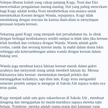
Selepas liburan kuliah yang cukup panjang Kugy, Noni dan Eko
menceritakan pengalaman masing-masing. Hal yang paling mencekam
bagi Kugy adalah ketika Noni membeberkan rencananya untuk
mendekatkan Keenm dengan Wanda, sepupunya. Kugy tidak
mendukung dengan rencana itu karena diam-diam ia menyimpan
perasaan kepada keenan.
Sekarang ganti Kugy yang menjauh dari persahabatan itu. Ia sibuk
dengan berbagai kesibukannya sendiri sampai ia tidak tahu jika keenan
telah kembali dan ceritanya dengan Wanda. Wanda adalah gadis
cerdas, cantik dan seorang kurotar muda. Ia mahir dalam dunia lukis
sehingga ada ketersambungan antara wanda dengan keenan dalam
bidang seni.
Wanda juga membuat karya lukisan keenan masuk dalam galeri
ayahnya dan menyuruh orang untuk membeli lukisan itu. Merasa
lukisannya laku keenan memutuskan menjadi pelukis dan
meninggalkan kuliahnya, tapi disis lain, Kugy terus mengambil
semester pendek sampai ia mengejar di Sakola Alit supaya waktu nya
terus padat.
Kugy menjadi salah satu guru sukarelawan di Sakola Alit , membuat
dongeng dan mengajarkan ke murid-muridnya supaya mereka rajin
belajar. Notabene, mereka adalah orang-orang dari kalangan yang