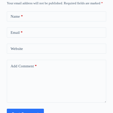
Your email address will not be published.
Required fields are marked
*
Name
*
Email
*
Website
Add Comment
*