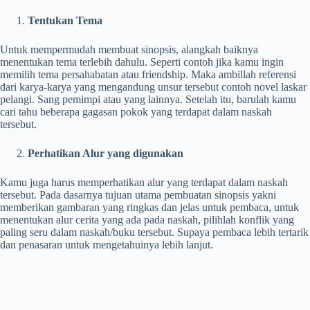
Tentukan Tema
Untuk mempermudah membuat sinopsis, alangkah baiknya
menentukan tema terlebih dahulu. Seperti contoh jika kamu ingin
memilih tema persahabatan atau friendship. Maka ambillah referensi
dari karya-karya yang mengandung unsur tersebut contoh novel laskar
pelangi. Sang pemimpi atau yang lainnya. Setelah itu, barulah kamu
cari tahu beberapa gagasan pokok yang terdapat dalam naskah
tersebut.
Perhatikan Alur yang digunakan
Kamu juga harus memperhatikan alur yang terdapat dalam naskah
tersebut. Pada dasarnya tujuan utama pembuatan sinopsis yakni
memberikan gambaran yang ringkas dan jelas untuk pembaca, untuk
menentukan alur cerita yang ada pada naskah, pilihlah konflik yang
paling seru dalam naskah/buku tersebut. Supaya pembaca lebih tertarik
dan penasaran untuk mengetahuinya lebih lanjut.