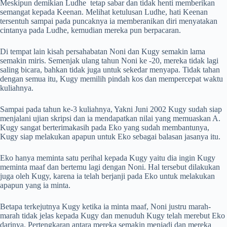
Meskipun demikian Ludhe tetap sabar dan tidak henti memberikan
semangat kepada Keenan. Melihat ketulusan Ludhe, hati Keenan
tersentuh sampai pada puncaknya ia memberanikan diri menyatakan
cintanya pada Ludhe, kemudian mereka pun berpacaran.
Di tempat lain kisah persahabatan Noni dan Kugy semakin lama
semakin miris. Semenjak ulang tahun Noni ke -20, mereka tidak lagi
saling bicara, bahkan tidak juga untuk sekedar menyapa. Tidak tahan
dengan semua itu, Kugy memilih pindah kos dan mempercepat waktu
kuliahnya.
Sampai pada tahun ke-3 kuliahnya, Yakni Juni 2002 Kugy sudah siap
menjalani ujian skripsi dan ia mendapatkan nilai yang memuaskan A.
Kugy sangat berterimakasih pada Eko yang sudah membantunya,
Kugy siap melakukan apapun untuk Eko sebagai balasan jasanya itu.
Eko hanya meminta satu perihal kepada Kugy yaitu dia ingin Kugy
meminta maaf dan bertemu lagi dengan Noni. Hal tersebut dilakukan
juga oleh Kugy, karena ia telah berjanji pada Eko untuk melakukan
apapun yang ia minta.
Betapa terkejutnya Kugy ketika ia minta maaf, Noni justru marah-
marah tidak jelas kepada Kugy dan menuduh Kugy telah merebut Eko
darinya. Pertengkaran antara mereka semakin menjadi dan mereka