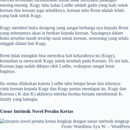
masing-masing. Kugy tahu kalau Ludhe adalah gadis yang baik untuk
keenan dan keenan juga sebaliknya, keenan tahu Remi adalah lelaki
yang baik untuk Kugy.
Kugy memberi buku dongeng yang sangat berharga nya kepada Remi
yang sebenarnya akan ia berikan kepada keenan. Sayangnya dalam
buku tersebut masih terselip surat untuk keenan, seseorang yang selalu
singgah dalam hati Kugy.
Remi tidak mungkin bisa menyiksa hati kekasihnya itu (Kugy),
kemudian ia menyuruh Kugy untuk kembali pada Keenan. Di sisi lain,
Keenan juga sudah dilepas oleh Ludhe, walaupun sangat berat
baginya.
Itu semua dilakukan karena Ludhe tahu betapa besar dan tulusnya
cinta keenan kepada Kugy dan Kugy pantas mendapat itu. Kugy dan
Keenan ( K dan K) akhirnya mereka berdua bersatu membentuk K-
family yang bahagia.
Unsur Intrinsik Novel Perahu Kertas
From: Wardhina Ayu W. – WordPres