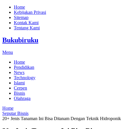
Home
Kebijakan Privasi
Sitemap
Kontak Kami
Tentang Kami
Bukubiruku
Menu
Home
Pendidikan
News
Technology
Islami
Cerpen
Bisnis
Olahraga
Home
Seputar Bisnis
20+ Jenis Tanaman Ini Bisa Ditanam Dengan Teknik Hidroponik