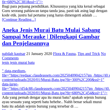
fit=680%2C381&ssl=1"/>
Bagi para pejuang pendidikan. Khususnya yang kita kenal sebagai
Guru seorang pahlawan tanpa tanda jasa, pasti tak asing lagi dengan
kode etik. justru hal pertama yang harus dimengerti adalah …
[Continue Reading...]
Aneka Jenis Murai Batu Mulai Sabang
Sampai Merauke | Dilengkapi Gambar
dan Penjelasannya
nabilah kautsar
21 January 2020
Flora & Fauna
,
Tips and Trick
No
Comments
jenis jenis murai batu
" data-medium-
file="https://eedaac.claudeassets.com/20250409042157im_/https://
content/uploads/2020/01/Murai-Batu.jpg?fit=300%2C200&ssl=1"
data-large-
file="https://d54c88.claudeassets.com/20250409042157im_/https://
content/uploads/2020/01/Murai-Batu.jpg?fit=680%2C454&ssl=1"/>
Ada yang pernah dengar apa itu murai batu? apakah sejenis burung
ayau sesuatu yang seperti batu hehehe.. Nahh benar sekali murai
batu itu adalah sejenis burung yang tersebar di …