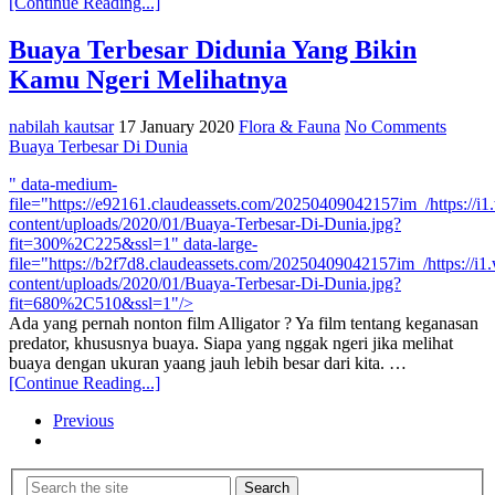
[Continue Reading...]
Buaya Terbesar Didunia Yang Bikin
Kamu Ngeri Melihatnya
nabilah kautsar
17 January 2020
Flora & Fauna
No Comments
Buaya Terbesar Di Dunia
" data-medium-
file="https://e92161.claudeassets.com/20250409042157im_/https://
content/uploads/2020/01/Buaya-Terbesar-Di-Dunia.jpg?
fit=300%2C225&ssl=1" data-large-
file="https://b2f7d8.claudeassets.com/20250409042157im_/https://
content/uploads/2020/01/Buaya-Terbesar-Di-Dunia.jpg?
fit=680%2C510&ssl=1"/>
Ada yang pernah nonton film Alligator ? Ya film tentang keganasan
predator, khususnya buaya. Siapa yang nggak ngeri jika melihat
buaya dengan ukuran yaang jauh lebih besar dari kita. …
[Continue Reading...]
Previous
Search