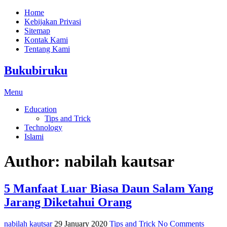
Home
Kebijakan Privasi
Sitemap
Kontak Kami
Tentang Kami
Bukubiruku
Menu
Education
Tips and Trick
Technology
Islami
Author:
nabilah kautsar
5 Manfaat Luar Biasa Daun Salam Yang
Jarang Diketahui Orang
nabilah kautsar
29 January 2020
Tips and Trick
No Comments