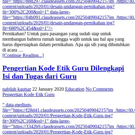
file="https://888297.claudeassets.com/20250409042157im_/https://
content/uploads/2020/01/desain-undangan-pernikahan.jpg?
fit=300%2C200&ssl=1" data-large-
file="https://04b091.claudeassets.com/20250409042157im_/https://
content/uploads/2020/01/desain-undangan-pernikahan.jpg?
fit=680%2C454&ssl=1"/>
Pernikahan? Untuk para pasangan yang sudah siap untuk
membangun bahtera rumah tangga wajib untuk tau hal apa yang
harus dipersiapkan dalam pernikahan. Apa aja sih yang dibutuhkan
di acara …
[Continue Reading...]
Pengertian Kode Etik Guru Dilengkapi
Isi dan Tugas dari Guru
nabilah kautsar
22 January 2020
Education
No Comments
Pengertian Kode Etik Guru
" data-medium-
file="https://f28d41.claudeassets.com/20250409042157im_/https://
content/uploads/2020/01/Pengertian-Kode-Etik-Guru.jpg?
fit=300%2C168&ssl=1" data-large-
file="https://3342b9.claudeassets.com/20250409042157im_/https://
content/uploads/2020/01/Pengertian-Kode-Etik-Guru.jpg?