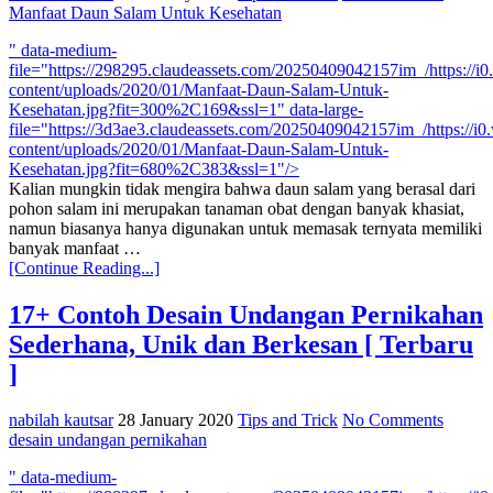
Manfaat Daun Salam Untuk Kesehatan
" data-medium-
file="https://298295.claudeassets.com/20250409042157im_/https://
content/uploads/2020/01/Manfaat-Daun-Salam-Untuk-
Kesehatan.jpg?fit=300%2C169&ssl=1" data-large-
file="https://3d3ae3.claudeassets.com/20250409042157im_/https://
content/uploads/2020/01/Manfaat-Daun-Salam-Untuk-
Kesehatan.jpg?fit=680%2C383&ssl=1"/>
Kalian mungkin tidak mengira bahwa daun salam yang berasal dari
pohon salam ini merupakan tanaman obat dengan banyak khasiat,
namun biasanya hanya digunakan untuk memasak ternyata memiliki
banyak manfaat …
[Continue Reading...]
17+ Contoh Desain Undangan Pernikahan
Sederhana, Unik dan Berkesan [ Terbaru
]
nabilah kautsar
28 January 2020
Tips and Trick
No Comments
desain undangan pernikahan
" data-medium-